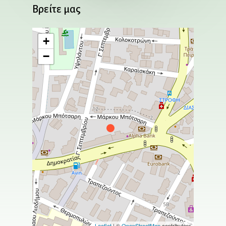
Βρείτε
μας
+
−
Leaflet
| ©
OpenStreetMap
contributors