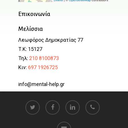
Επικοινωνία
Μελίσσια
Λεωφόρος Δημοκρατίας 77
Τ.Κ: 15127
Τηλ:
210 8100873
Κιν:
697 1926725
info@mental-help.gr
twitter
facebook
linkedin
phone
email